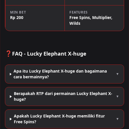
MIN BET
FEATURES
Rp 200
Free Spins, Multiplier,
Wilds
❓
FAQ - Lucky Elephant X-huge
Apa itu Lucky Elephant X-huge dan bagaimana
▼
cara bermainnya?
Berapakah RTP dari permainan Lucky Elephant X-
▼
huge?
Apakah Lucky Elephant X-huge memiliki fitur
▼
Free Spins?