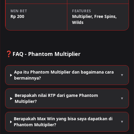
MIN BET
FEATURES
Rp 200
Multiplier, Free Spins,
Wilds
❓
FAQ - Phantom Multiplier
Apa itu Phantom Multiplier dan bagaimana cara
▼
bermainnya?
Berapakah nilai RTP dari game Phantom
▼
Multiplier?
Berapakah Max Win yang bisa saya dapatkan di
▼
Phantom Multiplier?