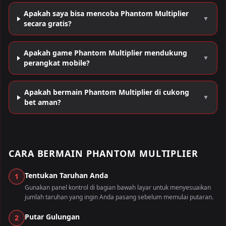
Apakah saya bisa mencoba Phantom Multiplier
▼
secara gratis?
Apakah game Phantom Multiplier mendukung
▼
perangkat mobile?
Apakah bermain Phantom Multiplier di cukong
▼
bet aman?
CARA BERMAIN PHANTOM MULTIPLIER
Tentukan Taruhan Anda
1
Gunakan panel kontrol di bagian bawah layar untuk menyesuaikan
jumlah taruhan yang ingin Anda pasang sebelum memulai putaran.
Putar Gulungan
2