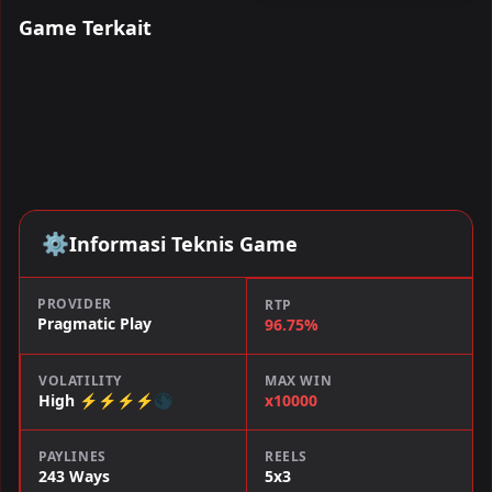
Game Terkait
⚙️
Informasi Teknis Game
PROVIDER
RTP
Pragmatic Play
96.75%
VOLATILITY
MAX WIN
High ⚡⚡⚡⚡🌑
x10000
PAYLINES
REELS
243 Ways
5x3