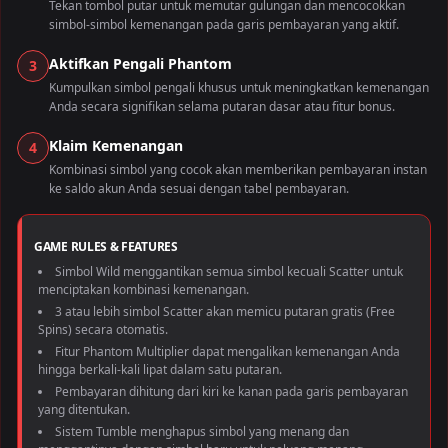
Tekan tombol putar untuk memutar gulungan dan mencocokkan
simbol-simbol kemenangan pada garis pembayaran yang aktif.
Aktifkan Pengali Phantom
3
Kumpulkan simbol pengali khusus untuk meningkatkan kemenangan
Anda secara signifikan selama putaran dasar atau fitur bonus.
Klaim Kemenangan
4
Kombinasi simbol yang cocok akan memberikan pembayaran instan
ke saldo akun Anda sesuai dengan tabel pembayaran.
GAME RULES & FEATURES
Simbol Wild menggantikan semua simbol kecuali Scatter untuk
menciptakan kombinasi kemenangan.
3 atau lebih simbol Scatter akan memicu putaran gratis (Free
Spins) secara otomatis.
Fitur Phantom Multiplier dapat mengalikan kemenangan Anda
hingga berkali-kali lipat dalam satu putaran.
Pembayaran dihitung dari kiri ke kanan pada garis pembayaran
yang ditentukan.
Sistem Tumble menghapus simbol yang menang dan