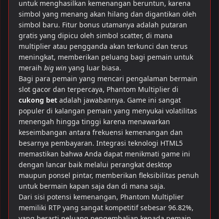
untuk menghasilkan kemenangan beruntun, karena
simbol yang menang akan hilang dan digantikan oleh
simbol baru. Fitur bonus utamanya adalah putaran
gratis yang dipicu oleh simbol scatter, di mana
multiplier atau pengganda akan terkunci dan terus
meningkat, memberikan peluang bagi pemain untuk
meraih
big win
yang luar biasa.
Bagi para pemain yang mencari pengalaman bermain
slot gacor dan terpercaya, Phantom Multiplier di
cukong bet
adalah jawabannya. Game ini sangat
populer di kalangan pemain yang menyukai volatilitas
menengah hingga tinggi karena menawarkan
keseimbangan antara frekuensi kemenangan dan
besarnya pembayaran. Integrasi teknologi HTML5
memastikan bahwa Anda dapat menikmati game ini
dengan lancar baik melalui perangkat desktop
maupun ponsel pintar, memberikan fleksibilitas penuh
untuk bermain kapan saja dan di mana saja.
Dari sisi potensi kemenangan, Phantom Multiplier
memiliki RTP yang sangat kompetitif sebesar 96.82%,
yang berarti peluang pengembalian kepada pemain