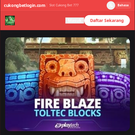
cukongbetlogin.com
Slot Cukong Bet 777
Bahasa
Masuk
Daftar Sekarang