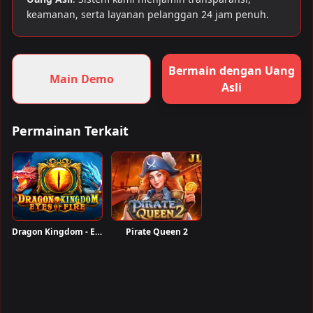
keamanan, serta layanan pelanggan 24 jam penuh.
Bermain dengan Uang
Main Demo
Asli
Permainan Terkait
Dragon Kingdom - Eyes Of Fire
Pirate Queen 2