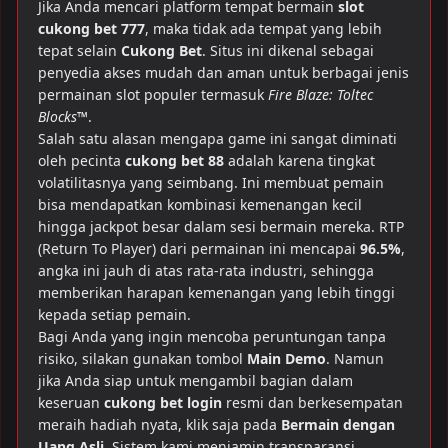
Jika Anda mencari platform tempat bermain
slot
cukong bet 777
, maka tidak ada tempat yang lebih
tepat selain
Cukong Bet
. Situs ini dikenal sebagai
penyedia akses mudah dan aman untuk berbagai jenis
permainan slot populer termasuk
Fire Blaze: Toltec
Blocks™
.
Salah satu alasan mengapa game ini sangat diminati
oleh pecinta
cukong bet 88
adalah karena tingkat
volatilitasnya yang seimbang. Ini membuat pemain
bisa mendapatkan kombinasi kemenangan kecil
hingga jackpot besar dalam sesi bermain mereka. RTP
(Return To Player) dari permainan ini mencapai
96.5%
,
angka ini jauh di atas rata-rata industri, sehingga
memberikan harapan kemenangan yang lebih tinggi
kepada setiap pemain.
Bagi Anda yang ingin mencoba peruntungan tanpa
risiko, silakan gunakan tombol
Main Demo
. Namun
jika Anda siap untuk mengambil bagian dalam
keseruan
cukong bet login
resmi dan berkesempatan
meraih hadiah nyata, klik saja pada
Bermain dengan
Uang Asli
. Sistem kami menjamin transparansi,