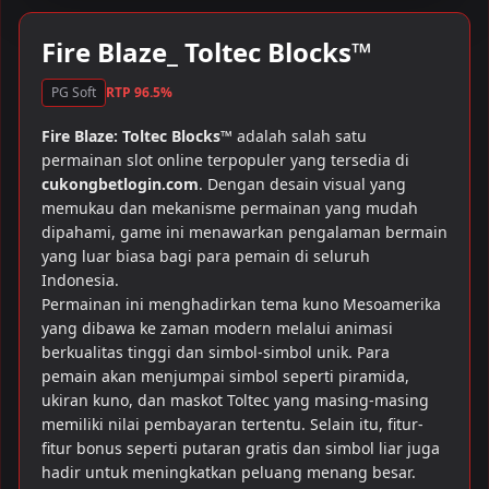
▶
Fire Blaze_ Toltec Blocks™
PG Soft
RTP 96.5%
Fire Blaze: Toltec Blocks™
adalah salah satu
permainan slot online terpopuler yang tersedia di
cukongbetlogin.com
. Dengan desain visual yang
memukau dan mekanisme permainan yang mudah
dipahami, game ini menawarkan pengalaman bermain
yang luar biasa bagi para pemain di seluruh
Indonesia.
Permainan ini menghadirkan tema kuno Mesoamerika
yang dibawa ke zaman modern melalui animasi
berkualitas tinggi dan simbol-simbol unik. Para
pemain akan menjumpai simbol seperti piramida,
ukiran kuno, dan maskot Toltec yang masing-masing
memiliki nilai pembayaran tertentu. Selain itu, fitur-
fitur bonus seperti putaran gratis dan simbol liar juga
hadir untuk meningkatkan peluang menang besar.