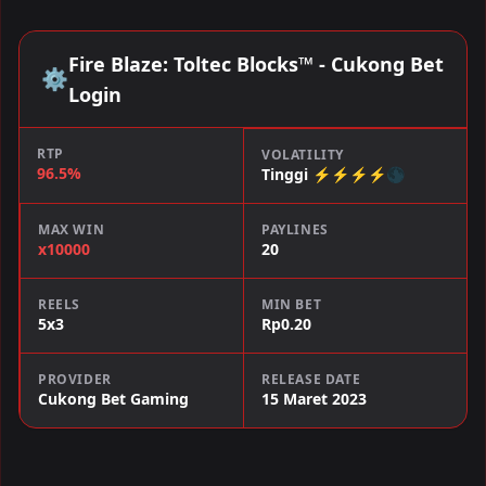
Fire Blaze: Toltec Blocks™ - Cukong Bet
⚙️
Login
RTP
VOLATILITY
96.5%
Tinggi ⚡⚡⚡⚡🌑
MAX WIN
PAYLINES
x10000
20
REELS
MIN BET
5x3
Rp0.20
PROVIDER
RELEASE DATE
Cukong Bet Gaming
15 Maret 2023