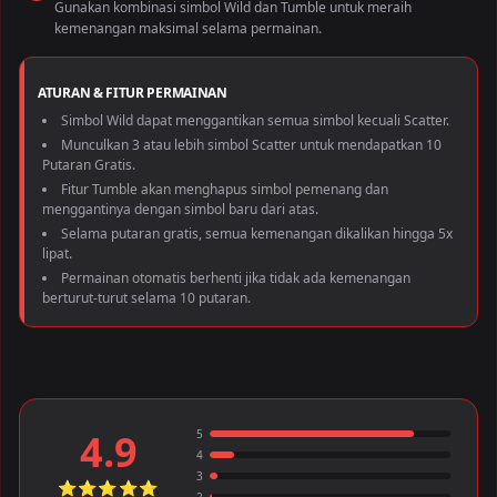
Gunakan kombinasi simbol Wild dan Tumble untuk meraih
kemenangan maksimal selama permainan.
ATURAN & FITUR PERMAINAN
Simbol Wild dapat menggantikan semua simbol kecuali Scatter.
Munculkan 3 atau lebih simbol Scatter untuk mendapatkan 10
Putaran Gratis.
Fitur Tumble akan menghapus simbol pemenang dan
menggantinya dengan simbol baru dari atas.
Selama putaran gratis, semua kemenangan dikalikan hingga 5x
lipat.
Permainan otomatis berhenti jika tidak ada kemenangan
berturut-turut selama 10 putaran.
Ulasan Pemain
4.9
5
4
3
⭐⭐⭐⭐⭐
2