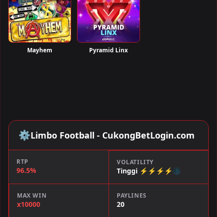
Mayhem
Pyramid Linx
⚙️
Limbo Football - CukongBetLogin.com
RTP
VOLATILITY
96.5%
Tinggi ⚡⚡⚡⚡🌑
MAX WIN
PAYLINES
x10000
20