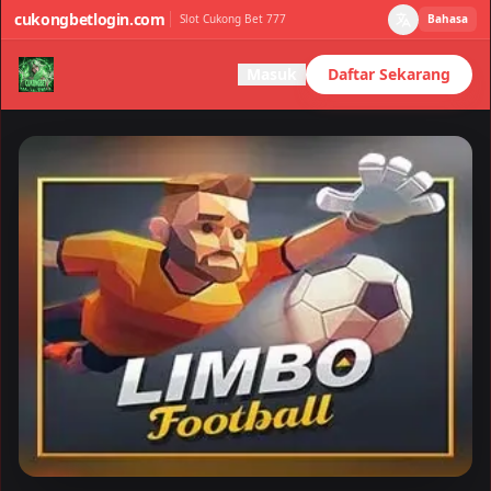
cukongbetlogin.com
Slot Cukong Bet 777
Bahasa
Masuk
Daftar Sekarang