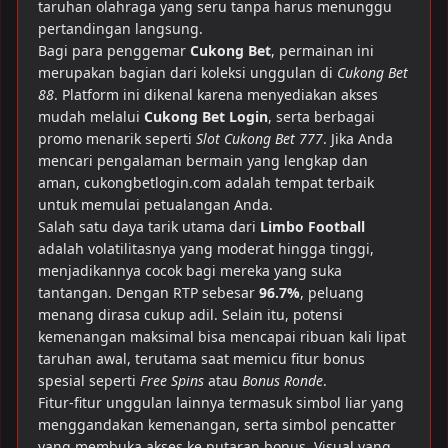
taruhan olahraga yang seru tanpa harus menunggu
pertandingan langsung.
Bagi para penggemar
Cukong Bet
, permainan ini
merupakan bagian dari koleksi unggulan di
Cukong Bet
88
. Platform ini dikenal karena menyediakan akses
mudah melalui
Cukong Bet Login
, serta berbagai
promo menarik seperti
Slot Cukong Bet 777
. Jika Anda
mencari pengalaman bermain yang lengkap dan
aman, cukongbetlogin.com adalah tempat terbaik
untuk memulai petualangan Anda.
Salah satu daya tarik utama dari
Limbo Football
adalah volatilitasnya yang moderat hingga tinggi,
menjadikannya cocok bagi mereka yang suka
tantangan. Dengan RTP sebesar
96.7%
, peluang
menang dirasa cukup adil. Selain itu, potensi
kemenangan maksimal bisa mencapai ribuan kali lipat
taruhan awal, terutama saat memicu fitur bonus
spesial seperti
Free Spins
atau
Bonus Ronde
.
Fitur-fitur unggulan lainnya termasuk simbol liar yang
menggandakan kemenangan, serta simbol pencatter
yang membuka akses ke putaran bonus. Visual yang