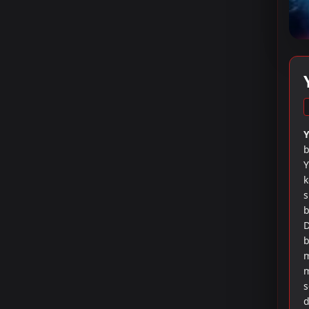
Y
b
Y
k
s
b
D
b
m
m
s
d