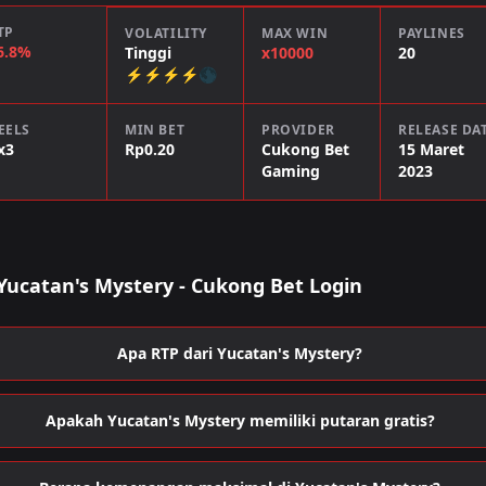
TP
VOLATILITY
MAX WIN
PAYLINES
6.8%
Tinggi
x10000
20
⚡⚡⚡⚡🌑
EELS
MIN BET
PROVIDER
RELEASE DA
x3
Rp0.20
Cukong Bet
15 Maret
Gaming
2023
Yucatan's Mystery - Cukong Bet Login
Apa RTP dari Yucatan's Mystery?
Apakah Yucatan's Mystery memiliki putaran gratis?