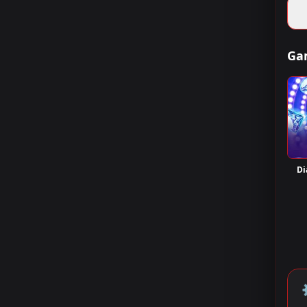
Ga
Di