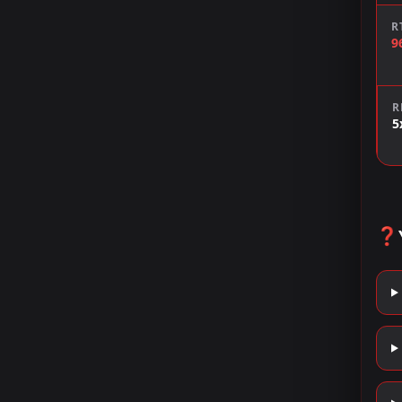
R
9
R
5
❓