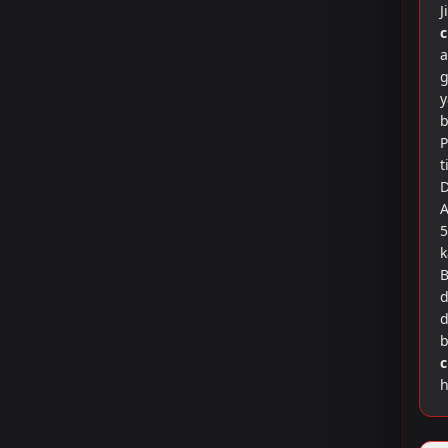
J
c
a
y
b
t
D
A
5
B
d
d
b
c
h