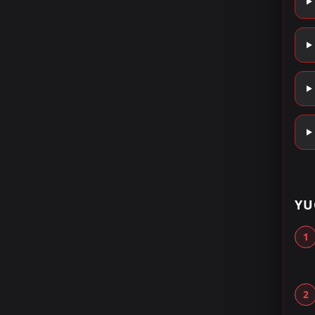
YU
1
2