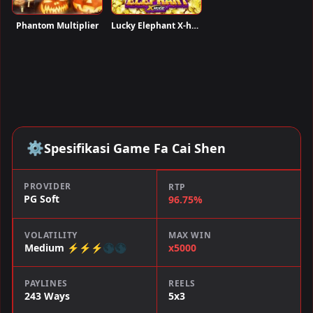
Phantom Multiplier
Lucky Elephant X-huge
⚙️
Spesifikasi Game Fa Cai Shen
PROVIDER
RTP
PG Soft
96.75%
VOLATILITY
MAX WIN
Medium ⚡⚡⚡🌑🌑
x5000
PAYLINES
REELS
243 Ways
5x3