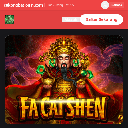
cukongbetlogin.com
Slot Cukong Bet 777
Bahasa
Masuk
Daftar Sekarang