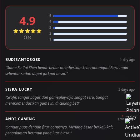
4.9
5
4
3
⭐⭐⭐⭐⭐
2
2840
1
BUDISANTOSO88
1 day ago
“Game Fa Cai Shen benar-benar memberikan keberuntungan! Baru main
sebentar sudah dapat jackpot besar.”
SISKA_LUCKY
3 days ago
“Grafik sangat bagus dan gameplay-nya sangat seru. Sangat
merekomendasikan game ini di cukong bet!”
ANDI_GAMING
1 week ago
“Sangat puas dengan fitur bonusnya. Menang besar berkali-kali,
pengalaman bermain yang luar biasa.”