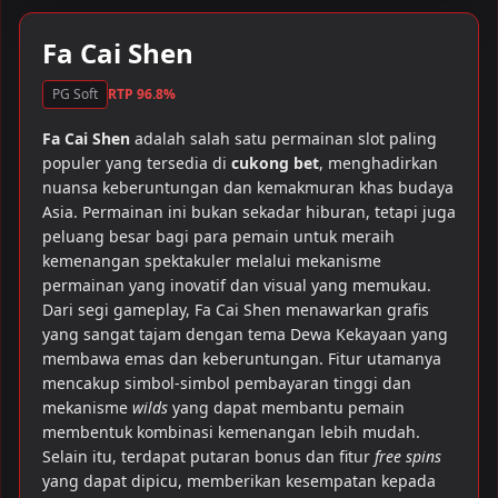
▶
Fa Cai Shen
PG Soft
RTP 96.8%
Fa Cai Shen
adalah salah satu permainan slot paling
populer yang tersedia di
cukong bet
, menghadirkan
nuansa keberuntungan dan kemakmuran khas budaya
Asia. Permainan ini bukan sekadar hiburan, tetapi juga
peluang besar bagi para pemain untuk meraih
kemenangan spektakuler melalui mekanisme
permainan yang inovatif dan visual yang memukau.
Dari segi gameplay, Fa Cai Shen menawarkan grafis
yang sangat tajam dengan tema Dewa Kekayaan yang
membawa emas dan keberuntungan. Fitur utamanya
mencakup simbol-simbol pembayaran tinggi dan
mekanisme
wilds
yang dapat membantu pemain
membentuk kombinasi kemenangan lebih mudah.
Selain itu, terdapat putaran bonus dan fitur
free spins
yang dapat dipicu, memberikan kesempatan kepada