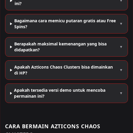
▼
ini?
Bagaimana cara memicu putaran gratis atau Free
▼
Spins?
Berapakah maksimal kemenangan yang bisa
▼
didapatkan?
Apakah Azticons Chaos Clusters bisa dimainkan
▼
di HP?
Apakah tersedia versi demo untuk mencoba
▼
permainan ini?
CARA BERMAIN AZTICONS CHAOS