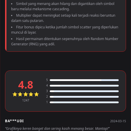
Simbol yang menang akan hilang dan digantikan oleh simbol
baru melalui mekanisme cascading.
Multiplier dapat meningkat setiap kali terjadi reaksi beruntun
dalam satu putaran.
Fitur bonus dipicu ketika jumlah simbol scatter yang diperlukan
muncul di layar.
Hasil permainan ditentukan sepenuhnya oleh Random Number
Generator (RNG) yang adil.
4.8
5
4
3
⭐⭐⭐⭐⭐
2
1247
1
BA***UDI
2024-03-15
“Grafiknya keren banget dan sering kasih menang besar. Mantap!”