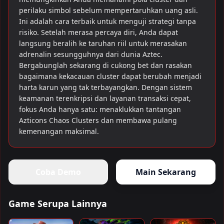
perilaku simbol sebelum mempertaruhkan uang asli.
Ini adalah cara terbaik untuk menguji strategi tanpa
risiko. Setelah merasa percaya diri, Anda dapat
langsung beralih ke taruhan riil untuk merasakan
adrenalin sesungguhnya dari dunia Aztec.
Bergabunglah sekarang di cukong bet dan rasakan
bagaimana kekacauan cluster dapat berubah menjadi
harta karun yang tak terbayangkan. Dengan sistem
keamanan terenkripsi dan layanan transaksi cepat,
fokus Anda hanya satu: menaklukkan tantangan
Azticons Chaos Clusters dan membawa pulang
kemenangan maksimal.
Coba Demo
Main Sekarang
Game Serupa Lainnya