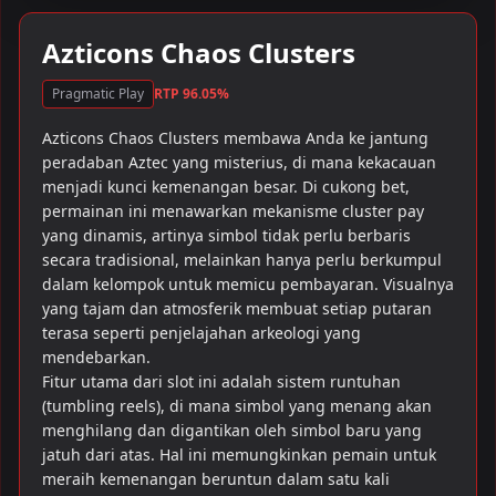
▶
Azticons Chaos Clusters
Pragmatic Play
RTP 96.05%
Azticons Chaos Clusters membawa Anda ke jantung
peradaban Aztec yang misterius, di mana kekacauan
menjadi kunci kemenangan besar. Di cukong bet,
permainan ini menawarkan mekanisme cluster pay
yang dinamis, artinya simbol tidak perlu berbaris
secara tradisional, melainkan hanya perlu berkumpul
dalam kelompok untuk memicu pembayaran. Visualnya
yang tajam dan atmosferik membuat setiap putaran
terasa seperti penjelajahan arkeologi yang
mendebarkan.
Fitur utama dari slot ini adalah sistem runtuhan
(tumbling reels), di mana simbol yang menang akan
menghilang dan digantikan oleh simbol baru yang
jatuh dari atas. Hal ini memungkinkan pemain untuk
meraih kemenangan beruntun dalam satu kali